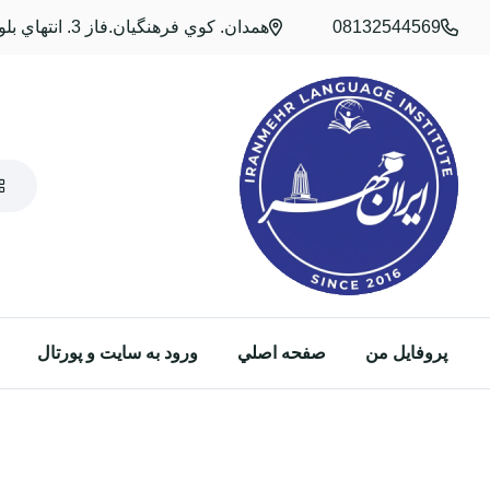
08132544569
همدان. کوي فرهنگيان.فاز 3. انتهاي بلوار بهنامجو.نبش کوچه 25/ همدان. کوي فرهنگيان.فاز 1. میدان معلم .انتهای کوچه 25
پروفایل من
صفحه اصلي
ورود به سایت و پورتال