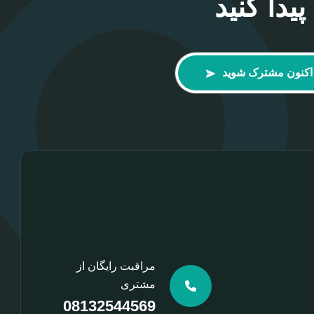
دا کنید
اکنون مشترک شوید
مراقبت رایگان از
مشتری
08132544569